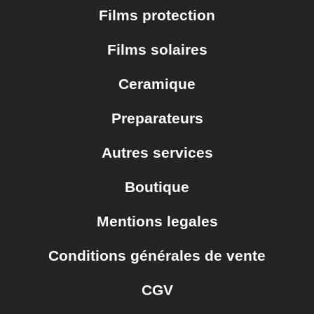
Décontaminants férreux
Films protection
Dressing plastique
Films solaires
Polissage & Rectification
Polish
Ceramique
Intérieur
Preparateurs
Cuirs
Tissus & Moquettes
Autres services
Plastiques intérieur
Boutique
Senteur / parfums intérieur
Mentions legales
Vitres
Nettoyant vitres
Conditions générales de vente
Accessoires
CGV
Gant de nettoyage