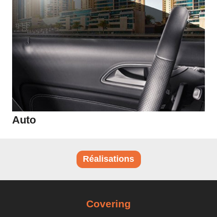
Protection du véhicule
Entretiens PPF - Covering - Céramique
Protection céramique extérieur
Protection céramique intérieur
Lavage & Prélavage
Lavage sans eau
Shampoing
Auto
Goudron & Calcaire
Démoustiquant
Réalisations
Prélavage
Jantes & Pneux
Covering
Nettoyant jantes